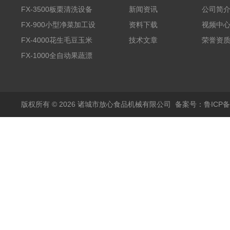
FX-3500板栗清洗设备
新闻资讯
公司简
全自动气泡清洗机
FX-900小型净菜加工设
资料下载
视频中
备野菜清洗机
FX-4000花生毛豆玉米
技术文章
荣誉资
蒸煮漂烫机
FX-1000全自动果蔬漂
烫机
版权所有 © 2026 诸城市放心食品机械有限公司
备案号：鲁ICP备1