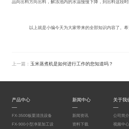
品向出料方向出料，解冻池内的水温慢慢下降，到出料这段时
以上就是小编今天为大家带来的全部知识内容了。希
上一篇：
玉米蒸煮机是如何进行工作的您知道吗？
产品中心
新闻中心
关于我
FX-3500板栗清洗设备
新闻资讯
公司简
全自动气泡清洗机
FX-900小型净菜加工设
资料下载
视频中