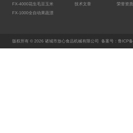
备野菜清洗机
FX-4000花生毛豆玉米
技术文章
荣誉资
蒸煮漂烫机
FX-1000全自动果蔬漂
烫机
版权所有 © 2026 诸城市放心食品机械有限公司
备案号：鲁ICP备1