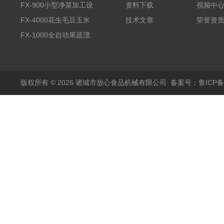
全自动气泡清洗机
FX-900小型净菜加工设
资料下载
视频中
备野菜清洗机
FX-4000花生毛豆玉米
技术文章
荣誉资
蒸煮漂烫机
FX-1000全自动果蔬漂
烫机
版权所有 © 2026 诸城市放心食品机械有限公司
备案号：鲁ICP备1