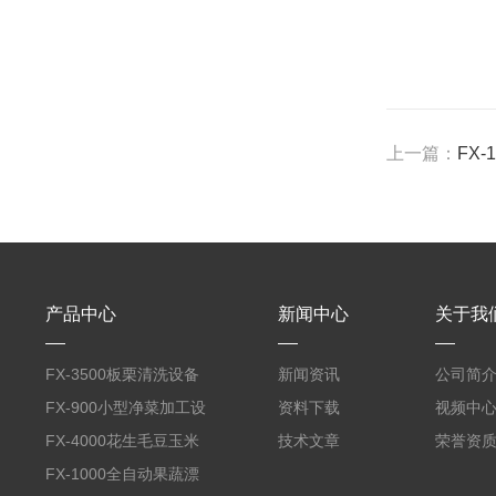
上一篇：
FX
产品中心
新闻中心
关于我
FX-3500板栗清洗设备
新闻资讯
公司简
全自动气泡清洗机
FX-900小型净菜加工设
资料下载
视频中
备野菜清洗机
FX-4000花生毛豆玉米
技术文章
荣誉资
蒸煮漂烫机
FX-1000全自动果蔬漂