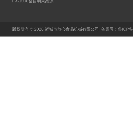
蒸煮漂烫机
FX-1000全自动果蔬漂
烫机
版权所有 © 2026 诸城市放心食品机械有限公司
备案号：鲁ICP备1