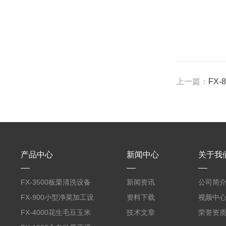
上一篇：
FX
产品中心
新闻中心
关于我
FX-3500板栗清洗设备
新闻资讯
公司简
全自动气泡清洗机
FX-900小型净菜加工设
资料下载
视频中
备野菜清洗机
FX-4000花生毛豆玉米
技术文章
荣誉资