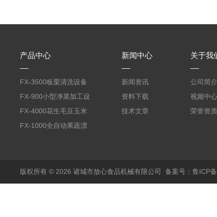
产品中心
新闻中心
关于我
FX-3500板栗清洗设备
新闻资讯
公司简
全自动气泡清洗机
FX-900小型净菜加工设
资料下载
视频中
备野菜清洗机
FX-4000花生毛豆玉米
技术文章
荣誉资
蒸煮漂烫机
FX-1000全自动果蔬漂
烫机
版权所有 © 2026 诸城市放心食品机械有限公司
备案号：鲁ICP备1