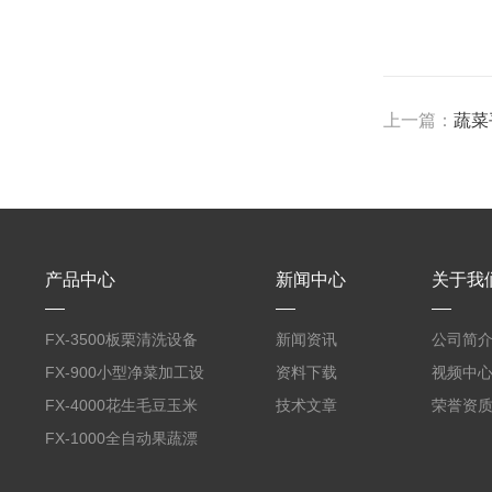
上一篇：
蔬菜
产品中心
新闻中心
关于我
FX-3500板栗清洗设备
新闻资讯
公司简
全自动气泡清洗机
FX-900小型净菜加工设
资料下载
视频中
备野菜清洗机
FX-4000花生毛豆玉米
技术文章
荣誉资
蒸煮漂烫机
FX-1000全自动果蔬漂
烫机