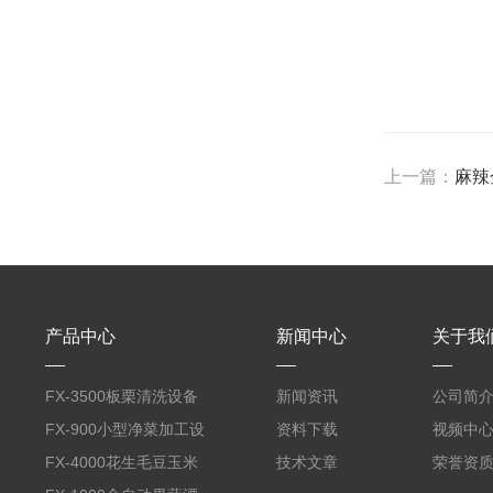
上一篇：
麻辣
产品中心
新闻中心
关于我
FX-3500板栗清洗设备
新闻资讯
公司简
全自动气泡清洗机
FX-900小型净菜加工设
资料下载
视频中
备野菜清洗机
FX-4000花生毛豆玉米
技术文章
荣誉资