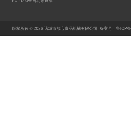
蒸煮漂烫机
FX-1000全自动果蔬漂
烫机
版权所有 © 2026 诸城市放心食品机械有限公司
备案号：鲁ICP备1