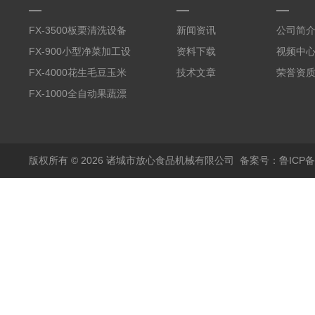
FX-3500板栗清洗设备
新闻资讯
公司简
全自动气泡清洗机
FX-900小型净菜加工设
资料下载
视频中
备野菜清洗机
FX-4000花生毛豆玉米
技术文章
荣誉资
蒸煮漂烫机
FX-1000全自动果蔬漂
烫机
版权所有 © 2026 诸城市放心食品机械有限公司
备案号：鲁ICP备1