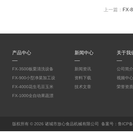
上一篇：
FX
产品中心
新闻中心
关于我
FX-3500板栗清洗设备
新闻资讯
公司简
全自动气泡清洗机
FX-900小型净菜加工设
资料下载
视频中
备野菜清洗机
FX-4000花生毛豆玉米
技术文章
荣誉资
蒸煮漂烫机
FX-1000全自动果蔬漂
烫机
版权所有 © 2026 诸城市放心食品机械有限公司
备案号：鲁ICP备1