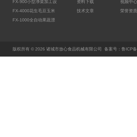
全自动气泡清洗机
FX-900小型净菜加工设
资料下载
视频中
备野菜清洗机
FX-4000花生毛豆玉米
技术文章
荣誉资
蒸煮漂烫机
FX-1000全自动果蔬漂
烫机
版权所有 © 2026 诸城市放心食品机械有限公司
备案号：鲁ICP备1