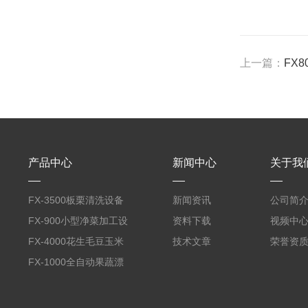
上一篇：
FX
产品中心
新闻中心
关于我
FX-3500板栗清洗设备
新闻资讯
公司简
全自动气泡清洗机
FX-900小型净菜加工设
资料下载
视频中
备野菜清洗机
FX-4000花生毛豆玉米
技术文章
荣誉资
蒸煮漂烫机
FX-1000全自动果蔬漂
烫机