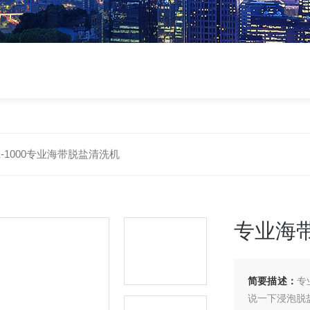
X-1000专业海带脱盐清洗机
专业海
简要描述：
专
说一下浸泡脱