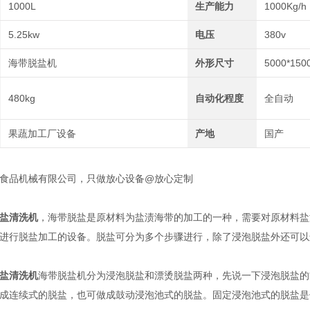
1000L
生产能力
1000Kg/h
5.25kw
电压
380v
海带脱盐机
外形尺寸
5000*150
480kg
自动化程度
全自动
果蔬加工厂设备
产地
国产
品机械有限公司，只做放心设备@放心定制
盐清洗机
，海带脱盐是原材料为盐渍海带的加工的一种，需要对原材料盐
进行脱盐加工的设备。脱盐可分为多个步骤进行，除了浸泡脱盐外还可以
盐清洗机
海带脱盐机分为浸泡脱盐和漂烫脱盐两种，先说一下浸泡脱盐的
成连续式的脱盐，也可做成鼓动浸泡池式的脱盐。固定浸泡池式的脱盐是