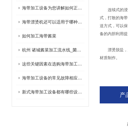
海带加工设备为您讲解如何正确清洗海带
连续式的浸泡
式，打散的海带
海带漂烫机还可以适用于哪种果蔬的加工使用
送方式，可以保
备的内胆利用提
如何加工海带酱菜
杭州 诸城酱菜加工流水线_菌菇/海带加工设备|概述
漂烫脱盐，是
材质制作。
这些关键因素在选购海带加工设备时要多加注意
海带加工设备的常见故障相应解决方法分享
新式海带加工设备都有哪些设备组成？
产