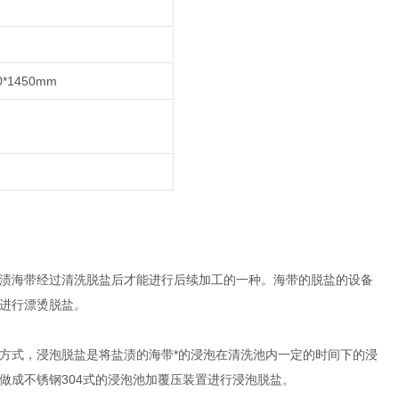
0*1450mm
渍海带经过清洗脱盐后才能进行后续加工的一种。海带的脱盐的设备
进行漂烫脱盐。
方式，浸泡脱盐是将盐渍的海带*的浸泡在清洗池内一定的时间下的浸
做成不锈钢304式的浸泡池加覆压装置进行浸泡脱盐。