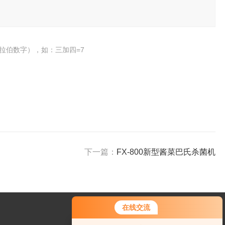
拉伯数字），如：三加四=7
下一篇：
FX-800新型酱菜巴氏杀菌机
在线交流
您好！欢迎前来咨询，很高兴为您