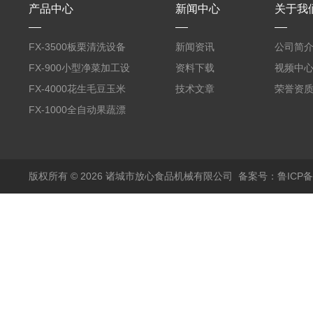
产品中心
新闻中心
关于我
FX-3500板栗清洗设备
新闻资讯
公司简
全自动气泡清洗机
FX-900小型净菜加工设
资料下载
视频中
备野菜清洗机
FX-4000花生毛豆玉米
技术文章
荣誉资
蒸煮漂烫机
FX-1000全自动果蔬漂
烫机
版权所有 © 2026 诸城市放心食品机械有限公司
备案号：鲁ICP备1