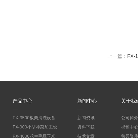
上一篇：
FX
产品中心
新闻中心
关于我
FX-3500板栗清洗设备
新闻资讯
公司简
全自动气泡清洗机
FX-900小型净菜加工设
资料下载
视频中
备野菜清洗机
FX-4000花生毛豆玉米
技术文章
荣誉资