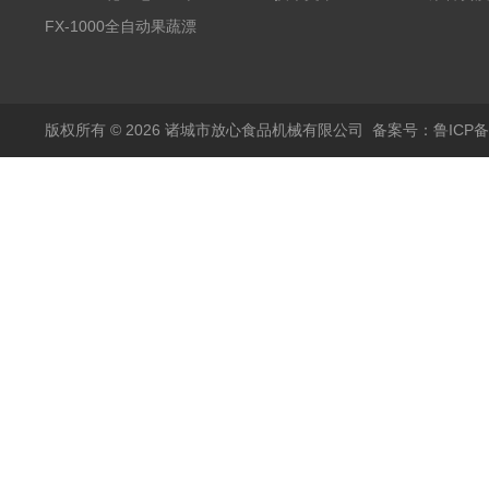
蒸煮漂烫机
FX-1000全自动果蔬漂
烫机
版权所有 © 2026 诸城市放心食品机械有限公司
备案号：鲁ICP备1