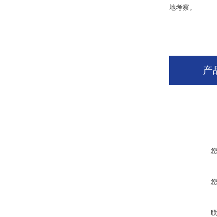
地考察。
产