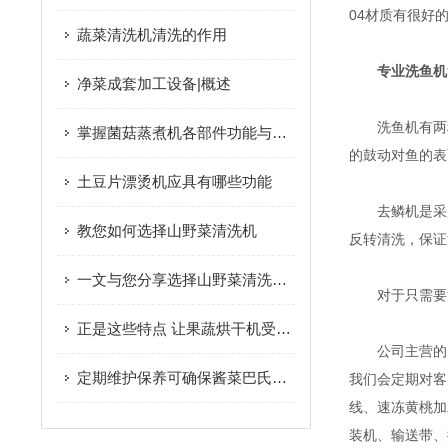
04材质有很好
蔬菜清洗机清洗的作用
专业洗鱼机
净菜成套加工设备|概述
洗鱼机有两种
掌握菌菇蒸煮机各部件功能与特性保障菌菇预处理工序高效合规完成
的鼓动对鱼的表
土豆片漂烫机应具有哪些功能
去鳞机是采用
教您如何选择山野菜清洗机
反转清洗，保证
一文与您分享选择山野菜清洗机时所需要考虑的要点
对于只需要清
正是这些特点 让果蔬烘干机受到大家的欢迎
公司主营的产
定期维护保养可确保酱菜巴氏杀菌机的安全性
我们会定期对客
线、速冻黄桃加
装机、输送带、