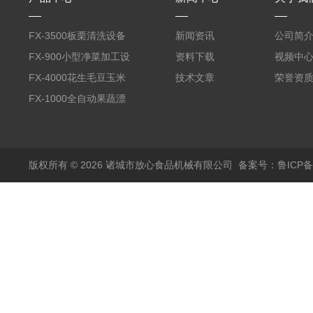
FX-3500板栗清洗设备
新闻资讯
公司简
全自动气泡清洗机
FX-900小型净菜加工设
资料下载
视频中
备野菜清洗机
FX-4000花生毛豆玉米
技术文章
荣誉资
蒸煮漂烫机
FX-1000全自动果蔬漂
烫机
版权所有 © 2026 诸城市放心食品机械有限公司
备案号：鲁ICP备1