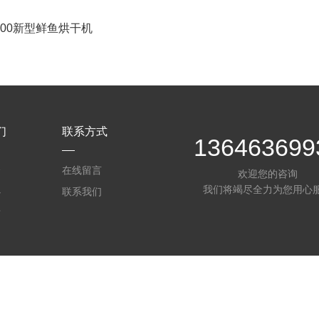
-800新型鲜鱼烘干机
们
联系方式
136463699
介
在线留言
欢迎您的咨询
我们将竭尽全力为您用心
心
联系我们
质
2025310号-3
技术支持：
食品机械设备网
管理登陆
sitemap.xml