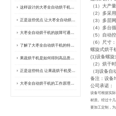
（1）大产
这样设计的大枣全自动烘干机保证了大枣的固有品质
（2）多采
正是这些优点 让大枣全自动烘干机广受欢迎
（3）多层
（4）多台
大枣全自动烘干机的故障可通过以下方法综合分析
（5）自动
（6）尺寸：10
了解了大枣全自动烘干机的特点才能更好的使用它
螺旋式烘干
(1)设备
果蔬烘干机是如何得到高品质脱水果蔬的呢？进来看
（2）烘干
正是这些特点 让果蔬烘干机受到大家的欢迎
（3)设备
备注：设备
大枣全自动烘干机的工作原理及优点您了解吗？
公司承诺：
设备可根据实际
材质。经过十几
要加工定制，为