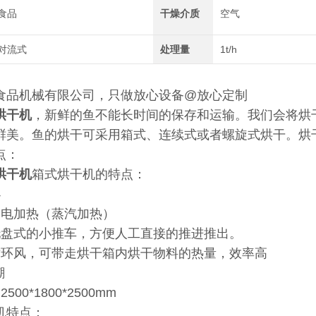
食品
干燥介质
空气
对流式
处理量
1t/h
食品机械有限公司，只做放心设备@放心定制
烘干机
，新鲜的鱼不能长时间的保存和运输。我们会将烘
鲜美。鱼的烘干可采用箱式、连续式或者螺旋式烘干。烘
点：
烘干机
箱式烘干机的特点：
小
用电加热（蒸汽加热）
托盘式的小推车，方便人工直接的推进推出。
循环风，可带走烘干箱内烘干物料的热量，效率高
潮
00*1800*2500mm
机特点：