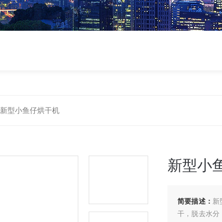
00新型小鱼仔烘干机
新型小
简要描述：
新
干，脱去水分