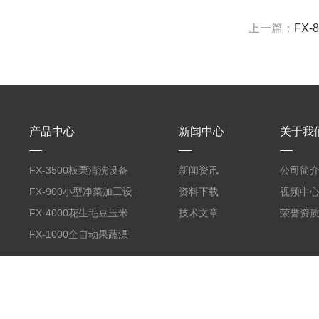
上一篇：
FX
产品中心
新闻中心
关于我
FX-3500板栗清洗设备
新闻资讯
公司简
全自动气泡清洗机
FX-900小型净菜加工设
资料下载
视频中
备野菜清洗机
FX-4000花生毛豆玉米
技术文章
荣誉资
蒸煮漂烫机
FX-1000全自动果蔬漂
烫机
版权所有 © 2026 诸城市放心食品机械有限公司
备案号：鲁ICP备1