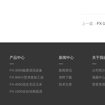
上一篇：
FX
产品中心
新闻中心
关于我
FX-3500板栗清洗设备
新闻资讯
公司简
全自动气泡清洗机
FX-900小型净菜加工设
资料下载
视频中
备野菜清洗机
FX-4000花生毛豆玉米
技术文章
荣誉资
蒸煮漂烫机
FX-1000全自动果蔬漂
烫机