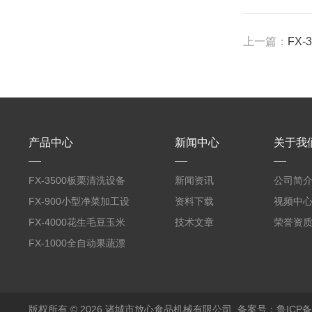
上一篇：
FX
产品中心
新闻中心
关于我
FX-3500板栗清洗设备
新闻资讯
公司简
全自动气泡清洗机
FX-900小型净菜加工设
资料下载
视频中
备野菜清洗机
FX-4000花生毛豆玉米
技术文章
荣誉资
蒸煮漂烫机
FX-1000全自动果蔬漂
烫机
版权所有 © 2026 诸城市放心食品机械有限公司
备案号：鲁ICP备1