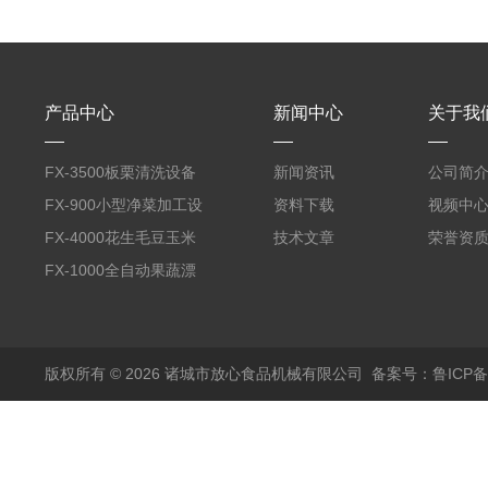
产品中心
新闻中心
关于我
FX-3500板栗清洗设备
新闻资讯
公司简
全自动气泡清洗机
FX-900小型净菜加工设
资料下载
视频中
备野菜清洗机
FX-4000花生毛豆玉米
技术文章
荣誉资
蒸煮漂烫机
FX-1000全自动果蔬漂
烫机
版权所有 © 2026 诸城市放心食品机械有限公司
备案号：鲁ICP备1