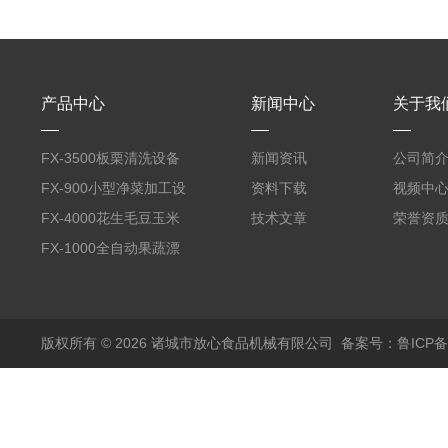
产品中心
新闻中心
关于我
FX-3500板栗清洗设备
新闻资讯
公司简
全自动气泡清洗机
FX-900小型净菜加工设
资料下载
视频中
备野菜清洗机
FX-4000花生毛豆玉米
技术文章
荣誉资
蒸煮漂烫机
FX-1000全自动果蔬漂
烫机
版权所有 © 2026 诸城市放心食品机械有限公司
备案号：鲁ICP备1