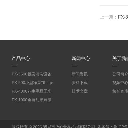
上一篇：
FX
产品中心
新闻中心
关于我
FX-3500板栗清洗设备
新闻资讯
公司简
全自动气泡清洗机
FX-900小型净菜加工设
资料下载
视频中
备野菜清洗机
FX-4000花生毛豆玉米
技术文章
荣誉资
蒸煮漂烫机
FX-1000全自动果蔬漂
烫机
版权所有 © 2026 诸城市放心食品机械有限公司
备案号：鲁ICP备1