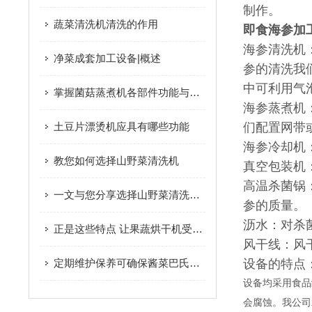
制作。
蔬菜清洗机清洗的作用
即食海参加
海参清洗机
净菜成套加工设备|概述
参的清洗我
中可利用气
掌握菌菇蒸煮机各部件功能与特性保障菌菇预处理工序高效合规完成
海参蒸煮机
土豆片漂烫机应具有哪些功能
们配置网带
海参冷却机
教您如何选择山野菜清洗机
真空包装机
高温杀菌锅
一文与您分享选择山野菜清洗机时所需要考虑的要点
参的质量。
沥水：对杀
正是这些特点 让果蔬烘干机受到大家的欢迎
风干线：风
定期维护保养可确保酱菜巴氏杀菌机的安全性
设备的特点
设备均采用食品
会腐蚀。我公司