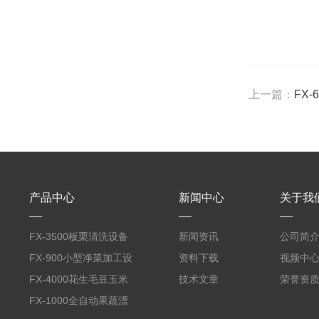
上一篇：
FX
产品中心
新闻中心
关于我
FX-3500板栗清洗设备
新闻资讯
公司简
全自动气泡清洗机
FX-900小型净菜加工设
资料下载
视频中
备野菜清洗机
FX-4000花生毛豆玉米
技术文章
荣誉资
蒸煮漂烫机
FX-1000全自动果蔬漂