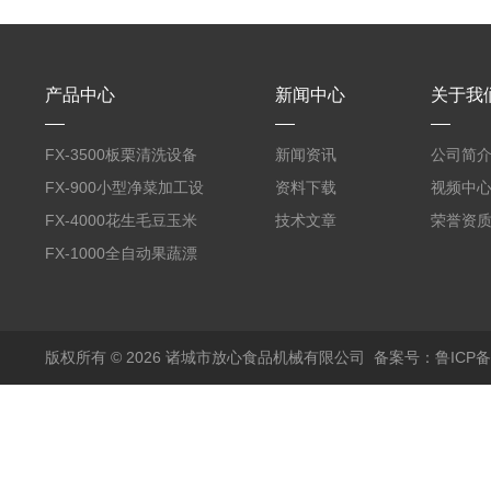
产品中心
新闻中心
关于我
FX-3500板栗清洗设备
新闻资讯
公司简
全自动气泡清洗机
FX-900小型净菜加工设
资料下载
视频中
备野菜清洗机
FX-4000花生毛豆玉米
技术文章
荣誉资
蒸煮漂烫机
FX-1000全自动果蔬漂
烫机
版权所有 © 2026 诸城市放心食品机械有限公司
备案号：鲁ICP备1