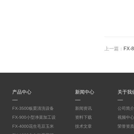
上一篇：
FX
产品中心
新闻中心
关于我
FX-3500板栗清洗设备
新闻资讯
公司简
全自动气泡清洗机
FX-900小型净菜加工设
资料下载
视频中
备野菜清洗机
FX-4000花生毛豆玉米
技术文章
荣誉资