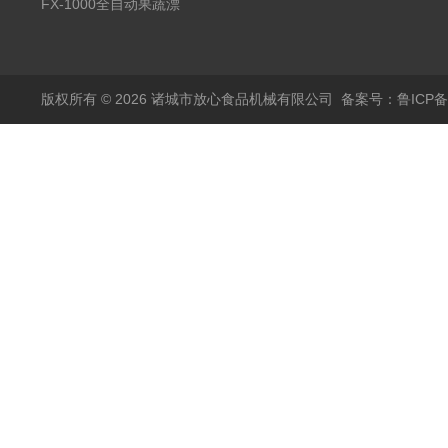
蒸煮漂烫机
FX-1000全自动果蔬漂
烫机
版权所有 © 2026 诸城市放心食品机械有限公司
备案号：鲁ICP备1