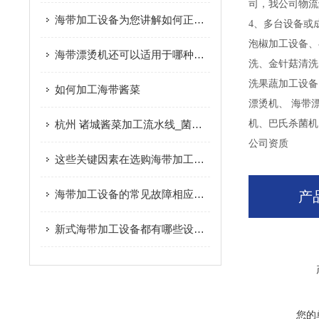
司，我公司物流
海带加工设备为您讲解如何正确清洗海带
4、多台设备或
泡椒加工设备、
海带漂烫机还可以适用于哪种果蔬的加工使用
洗、金针菇清洗
洗果蔬加工设备
如何加工海带酱菜
漂烫机、 海带
杭州 诸城酱菜加工流水线_菌菇/海带加工设备|概述
机、巴氏杀菌机
公司资质
这些关键因素在选购海带加工设备时要多加注意
海带加工设备的常见故障相应解决方法分享
产
新式海带加工设备都有哪些设备组成？
您的