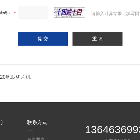
证码：
请输入计算结果（填写阿
-320地瓜切片机
们
联系方式
136463699
介
在线留言