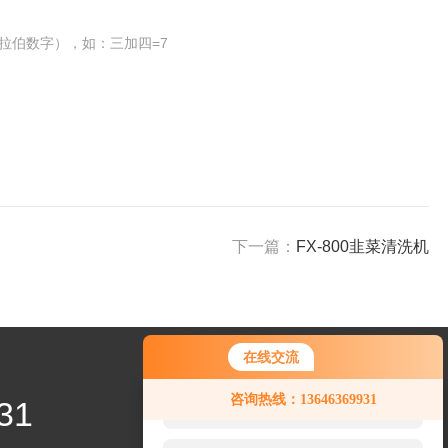
拉伯数字），如：三加四=7
下一篇：
FX-800韭菜清洗机
在线交流
您好！欢迎前来咨询，很高兴为您
咨询热线：13646369931
31
服务，请问您要咨询什么问题呢？