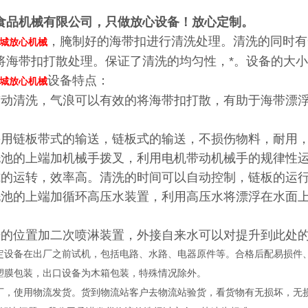
食品机械有限公司，只做放心设备！放心定制。
，腌制好的海带扣进行清洗处理。清洗的同时有
城放心机械
将海带扣打散处理。保证了清洗的均匀性，*。设备的大
设备特点：
城放心机械
鼓动清洗，气浪可以有效的将海带扣打散，有助于海带漂
采用链板带式的输送，链板式的输送，不损伤物料，耐用
洗池的上端加机械手拨叉，利用电机带动机械手的规律性
式的运转，效率高。清洗的时间可以自动控制，链板的运
洗池的上端加循环高压水装置，利用高压水将漂浮在水面
。
升的位置加二次喷淋装置，外接自来水可以对提升到此处
定设备在出厂之前试机，包括电路、水路、电器原件等。合格后配易损件
塑膜包装，出口设备为木箱包装，特殊情况除外。
厂，使用物流发货。货到物流站客户去物流站验货，看货物有无损坏，无