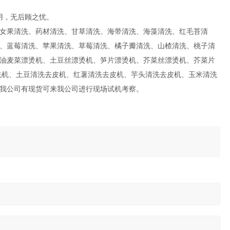
用，无后顾之忧。
女果清洗、药材清洗、甘草清洗、海带清洗、海藻清洗、红毛苔清
、蓝莓清洗、苹果清洗、草莓清洗、橘子瓣清洗、山楂清洗、桃子清
油麦菜漂烫机、土豆丝漂烫机、笋片漂烫机、芥菜丝漂烫机、芥菜片
洗机、土豆清洗去皮机、红薯清洗去皮机、芋头清洗去皮机、玉米清洗
我公司有现货可来我公司进行现场试机考察。