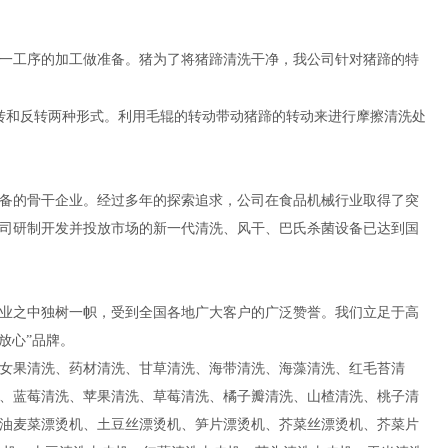
一工序的加工做准备。猪为了将猪蹄清洗干净，我公司针对猪蹄的特
转和反转两种形式。利用毛辊的转动带动猪蹄的转动来进行摩擦清洗处
备的骨干企业。经过多年的探索追求，公司在食品机械行业取得了突
司研制开发并投放市场的新一代清洗、风干、巴氏杀菌设备已达到国
业之中独树一帜，受到全国各地广大客户的广泛赞誉。我们立足于高
放心”品牌。
女果清洗、药材清洗、甘草清洗、海带清洗、海藻清洗、红毛苔清
、蓝莓清洗、苹果清洗、草莓清洗、橘子瓣清洗、山楂清洗、桃子清
油麦菜漂烫机、土豆丝漂烫机、笋片漂烫机、芥菜丝漂烫机、芥菜片