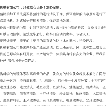
机械有限公司，只做放心设备！放心定制。
猪蹄的加工首先需要将猪蹄的进行清洗干净。保证猪蹄的洁净度来进行下
蹄清洗机。对诸城进行摩擦清洗，保证清洗效果。
备采用特制的毛辊，针对猪蹄的清洗，采用9根毛辊的样式，设备设计正
可以自动控制。清洗完毕后打开出料口自动的出料。节省人工。
要设计盖子，盖子的主要目的是有效的防止水的溅出，污染环境。
机械有限公司是国内外生产蔬菜清洗、巴氏杀菌机、风干线等加工成套设
目前已形成集科研开发、生产销售于一体的具有综合实力的企业。经我公
外已*替代同类进口产品。
借科学的管理体系和高质量的产品，及良好的销售及全程技术服务在同行
高水平运营，坚持高标准、*、精细化，抓住每一个发展环节，全力打造“
毛豆速冻线、毛豆清洗、毛豆漂烫、豆芽清洗、油菜清洗、白菜清洗、圣
、香菇清洗、茴香苗清洗、土豆丝清洗、粉条清洗、地软清洗、木耳清洗
、酱菜拌料机、玉米漂烫机、黄花菜漂烫机、香菇漂烫机、韭菜漂烫机、