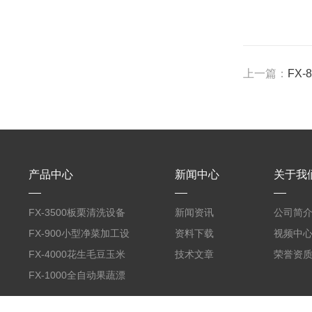
上一篇：
FX
产品中心
新闻中心
关于我
FX-3500板栗清洗设备
新闻资讯
公司简
全自动气泡清洗机
FX-900小型净菜加工设
资料下载
视频中
备野菜清洗机
FX-4000花生毛豆玉米
技术文章
荣誉资
蒸煮漂烫机
FX-1000全自动果蔬漂
烫机