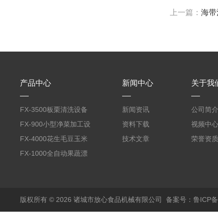
上一篇：
海带
产品中心
新闻中心
关于我
FX-3500板栗清洗设备
新闻资讯
公司简
全自动气泡清洗机
FX-900小型净菜加工设
资料下载
视频中
备野菜清洗机
FX-4000花生毛豆玉米
技术文章
荣誉资
蒸煮漂烫机
FX-1000全自动果蔬漂
烫机
版权所有 © 2026 诸城市放心食品机械有限公司
备案号：鲁ICP备1