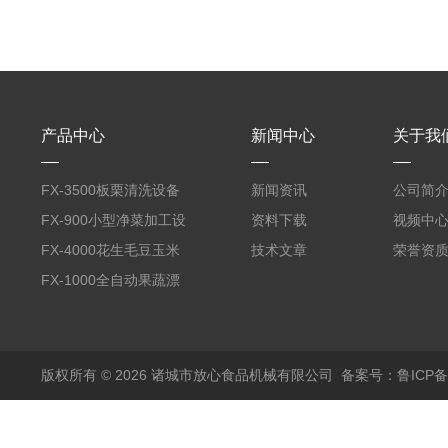
产品中心
新闻中心
关于我
FX-3500板栗清洗设备
新闻资讯
公司简
全自动气泡清洗机
FX-900小型净菜加工设
资料下载
视频中
备野菜清洗机
FX-4000花生毛豆玉米
技术文章
荣誉资
蒸煮漂烫机
FX-1000全自动果蔬漂
烫机
版权所有 © 2026 诸城市放心食品机械有限公司
备案号：鲁ICP备1