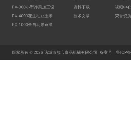
全自动气泡清洗机
FX-900小型净菜加工设
资料下载
视频中
备野菜清洗机
FX-4000花生毛豆玉米
技术文章
荣誉资
蒸煮漂烫机
FX-1000全自动果蔬漂
烫机
版权所有 © 2026 诸城市放心食品机械有限公司
备案号：鲁ICP备1