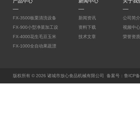
产品中心
新闻中心
关于我
FX-3500板栗清洗设备
新闻资讯
公司简
全自动气泡清洗机
FX-900小型净菜加工设
资料下载
视频中
备野菜清洗机
FX-4000花生毛豆玉米
技术文章
荣誉资
蒸煮漂烫机
FX-1000全自动果蔬漂
烫机
版权所有 © 2026 诸城市放心食品机械有限公司
备案号：鲁ICP备1