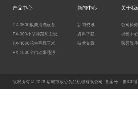
产品中心
新闻中心
关于我
FX-3500板栗清洗设备
新闻资讯
公司简
全自动气泡清洗机
FX-900小型净菜加工设
资料下载
视频中
备野菜清洗机
FX-4000花生毛豆玉米
技术文章
荣誉资
蒸煮漂烫机
FX-1000全自动果蔬漂
烫机
版权所有 © 2026 诸城市放心食品机械有限公司
备案号：鲁ICP备1