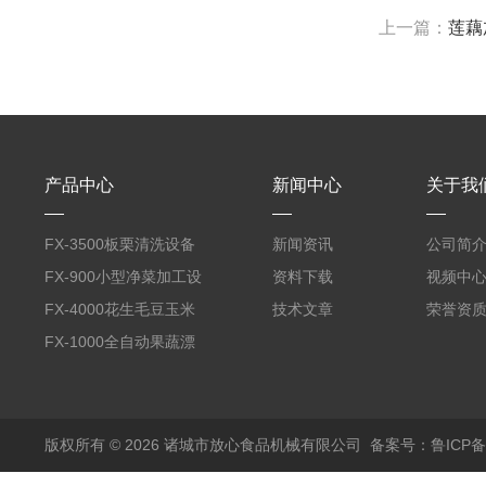
上一篇：
莲藕
产品中心
新闻中心
关于我
FX-3500板栗清洗设备
新闻资讯
公司简
全自动气泡清洗机
FX-900小型净菜加工设
资料下载
视频中
备野菜清洗机
FX-4000花生毛豆玉米
技术文章
荣誉资
蒸煮漂烫机
FX-1000全自动果蔬漂
烫机
版权所有 © 2026 诸城市放心食品机械有限公司
备案号：鲁ICP备1