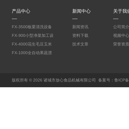
产品中心
新闻中心
关于我
FX-3500板栗清洗设备
新闻资讯
公司简
全自动气泡清洗机
FX-900小型净菜加工设
资料下载
视频中
备野菜清洗机
FX-4000花生毛豆玉米
技术文章
荣誉资
蒸煮漂烫机
FX-1000全自动果蔬漂
烫机
版权所有 © 2026 诸城市放心食品机械有限公司
备案号：鲁ICP备1