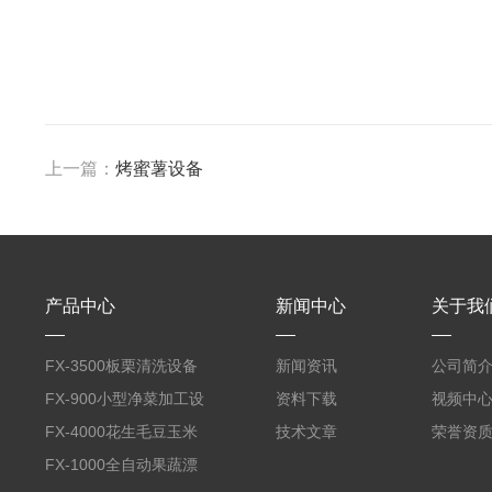
上一篇：
烤蜜薯设备
产品中心
新闻中心
关于我
FX-3500板栗清洗设备
新闻资讯
公司简
全自动气泡清洗机
FX-900小型净菜加工设
资料下载
视频中
备野菜清洗机
FX-4000花生毛豆玉米
技术文章
荣誉资
蒸煮漂烫机
FX-1000全自动果蔬漂