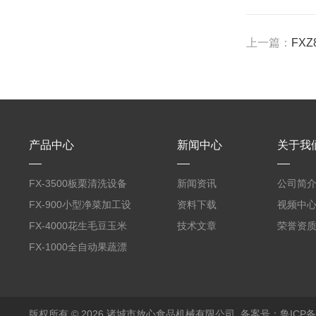
上一篇：
FX
产品中心
新闻中心
关于我
FX-3500板栗清洗设备
新闻资讯
公司简
全自动气泡清洗机
FX-900小型净菜加工设
资料下载
视频中
备野菜清洗机
FX-4000花生毛豆玉米
技术文章
荣誉资
蒸煮漂烫机
FX-1000全自动果蔬漂
烫机
版权所有 © 2026 诸城市放心食品机械有限公司
备案号：鲁ICP备1