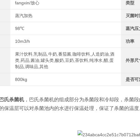
fangxin/放心
类型
蒸汽加热
灭菌时
98℃
蒸汽压
10m3/h
功率
果汁饮料,乳制品,牛奶,番茄酱,咖啡饮料,人造奶油,酒
类,药品,酱油,罐头类,酸奶,豆奶,茶饮料,纯净水,醋,蛋
外形尺
制品,调味品,其他
800kg
是否可
巴氏杀菌机
，巴氏杀菌机的组成部分为杀菌段和冷却段，杀菌段
的保温层可以对杀菌池内的水进行保温处理，保证了杀菌的温度