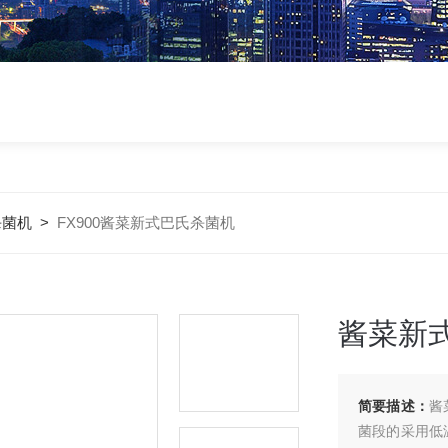
杀菌机
>
FX900酱菜新式巴氏杀菌机
酱菜新
简要描述：
酱
菌段的采用低