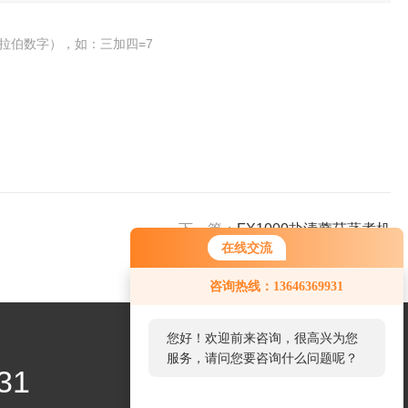
拉伯数字），如：三加四=7
下一篇：
FX1000盐渍蘑菇蒸煮机
在线交流
您好！欢迎前来咨询，很高兴为您
咨询热线：13646369931
服务，请问您要咨询什么问题呢？
您好，看您停留很久了，是否找到
了需求产品，您可以直接在线与我
31
联系！