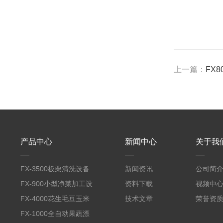
上一篇：
FX
产品中心
新闻中心
关于我
FX-3500板栗清洗设备
新闻资讯
公司简
全自动气泡清洗机
FX-900小型净菜加工设
资料下载
视频中
备野菜清洗机
FX-4000花生毛豆玉米
技术文章
荣誉资
蒸煮漂烫机
FX-1000全自动果蔬漂