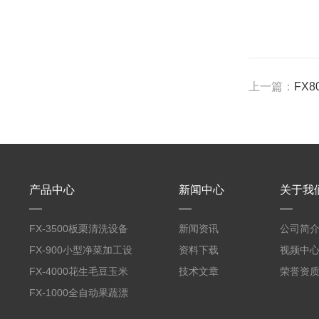
上一篇：
FX
产品中心
新闻中心
关于我
FX-3500板栗清洗设备
新闻资讯
公司简
全自动气泡清洗机
FX-900小型净菜加工设
资料下载
视频中
备野菜清洗机
FX-4000花生毛豆玉米
技术文章
荣誉资
蒸煮漂烫机
FX-1000全自动果蔬漂
烫机