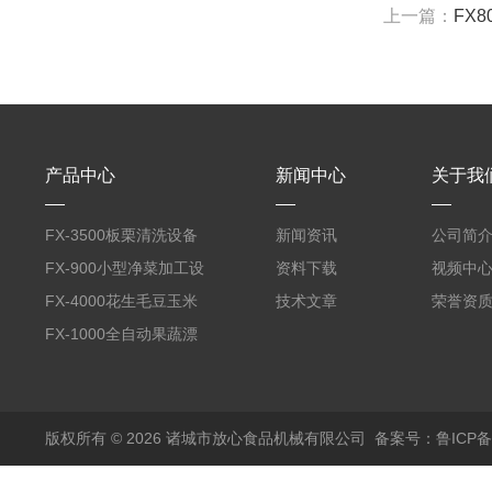
上一篇：
FX
产品中心
新闻中心
关于我
FX-3500板栗清洗设备
新闻资讯
公司简
全自动气泡清洗机
FX-900小型净菜加工设
资料下载
视频中
备野菜清洗机
FX-4000花生毛豆玉米
技术文章
荣誉资
蒸煮漂烫机
FX-1000全自动果蔬漂
烫机
版权所有 © 2026 诸城市放心食品机械有限公司
备案号：鲁ICP备1