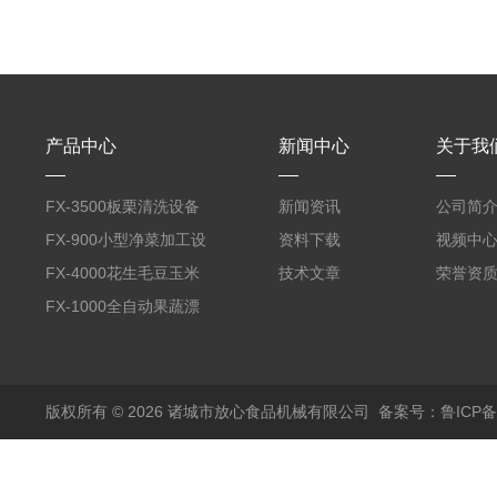
产品中心
新闻中心
关于我
FX-3500板栗清洗设备
新闻资讯
公司简
全自动气泡清洗机
FX-900小型净菜加工设
资料下载
视频中
备野菜清洗机
FX-4000花生毛豆玉米
技术文章
荣誉资
蒸煮漂烫机
FX-1000全自动果蔬漂
烫机
版权所有 © 2026 诸城市放心食品机械有限公司
备案号：鲁ICP备1