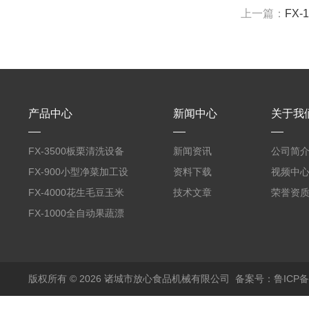
上一篇：
FX
产品中心
新闻中心
关于我
FX-3500板栗清洗设备
新闻资讯
公司简
全自动气泡清洗机
FX-900小型净菜加工设
资料下载
视频中
备野菜清洗机
FX-4000花生毛豆玉米
技术文章
荣誉资
蒸煮漂烫机
FX-1000全自动果蔬漂
烫机
版权所有 © 2026 诸城市放心食品机械有限公司
备案号：鲁ICP备1