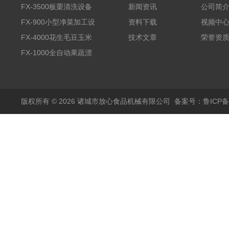
FX-3500板栗清洗设备
新闻资讯
公司简
全自动气泡清洗机
FX-900小型净菜加工设
资料下载
视频中
备野菜清洗机
FX-4000花生毛豆玉米
技术文章
荣誉资
蒸煮漂烫机
FX-1000全自动果蔬漂
烫机
版权所有 © 2026 诸城市放心食品机械有限公司
备案号：鲁ICP备1