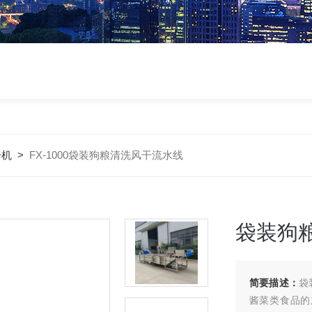
干机
>
FX-1000袋装狗粮清洗风干流水线
袋装狗
简要描述：
袋
酱菜类食品的