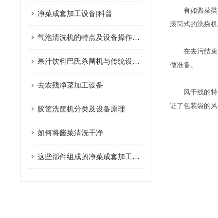
有如酱菜类以
净菜成套加工设备|科普
滚筒式的洗袋机
气泡清洗机的特点及设备操作要求
在去污结束后
果汁饮料巴氏杀菌机与传统设备相比更具优势
做准备。
去农残净菜加工设备
风干线的特点
证了包装袋的风
胶筐洗筐机分类及设备原理
如何将酱菜清洗干净
这些部件组成的净菜成套加工设备实现了蔬菜加工自动化