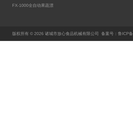
蒸煮漂烫机
FX-1000全自动果蔬漂
烫机
版权所有 © 2026 诸城市放心食品机械有限公司
备案号：鲁ICP备1