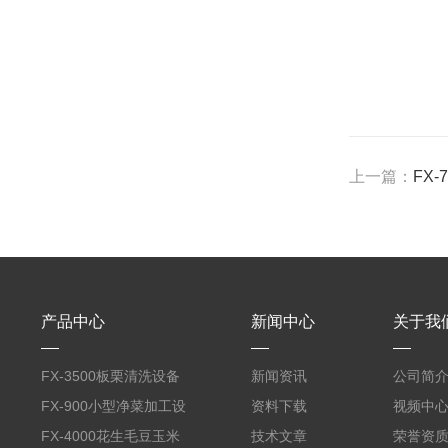
上一篇：
FX
产品中心
新闻中心
关于我
FX-3500板栗清洗设备
新闻资讯
公司简
全自动气泡清洗机
FX-900小型净菜加工设
资料下载
视频中
备野菜清洗机
FX-4000花生毛豆玉米
技术文章
荣誉资