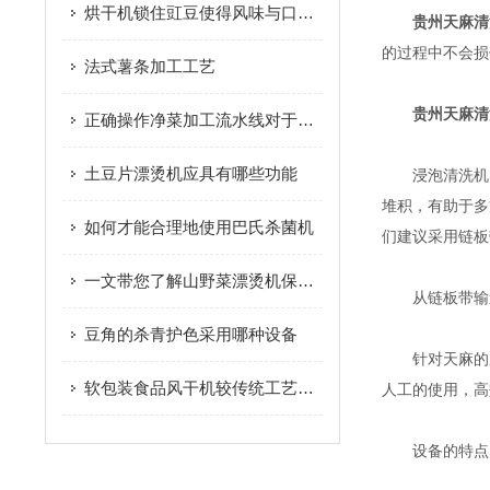
烘干机锁住豇豆使得风味与口感 令人回味无穷
贵州天麻清
的过程中不会损
法式薯条加工工艺
贵州天麻清
正确操作净菜加工流水线对于保证食品安全和质量至关重要
土豆片漂烫机应具有哪些功能
浸泡清洗机的
堆积，有助于多
如何才能合理地使用巴氏杀菌机
们建议采用链板
一文带您了解山野菜漂烫机保养法
从链板带输送
豆角的杀青护色采用哪种设备
针对天麻的加工
软包装食品风干机较传统工艺有效的提升了生产效率
人工的使用，高
设备的特点