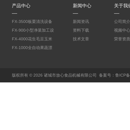
产品中心
新闻中心
关于我
FX-3500板栗清洗设备
新闻资讯
公司简
全自动气泡清洗机
FX-900小型净菜加工设
资料下载
视频中
备野菜清洗机
FX-4000花生毛豆玉米
技术文章
荣誉资
蒸煮漂烫机
FX-1000全自动果蔬漂
烫机
版权所有 © 2026 诸城市放心食品机械有限公司
备案号：鲁ICP备1