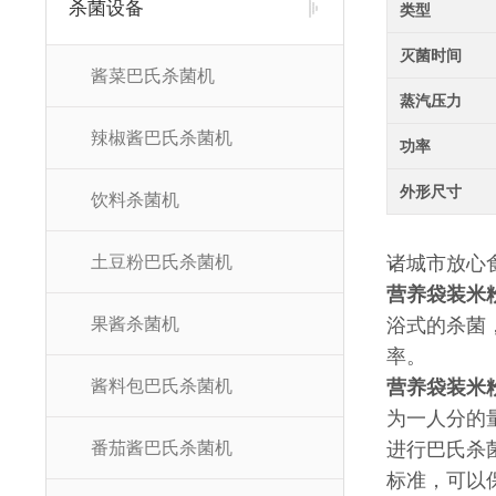
杀菌设备
类型
灭菌时间
酱菜巴氏杀菌机
蒸汽压力
辣椒酱巴氏杀菌机
功率
外形尺寸
饮料杀菌机
土豆粉巴氏杀菌机
诸城市放心
营养袋装米
果酱杀菌机
浴式的杀菌
率。
酱料包巴氏杀菌机
营养袋装米
为一人分的
番茄酱巴氏杀菌机
进行巴氏杀
标准，可以