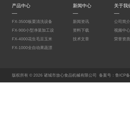
产品中心
新闻中心
关于我
FX-3500板栗清洗设备
新闻资讯
公司简
全自动气泡清洗机
FX-900小型净菜加工设
资料下载
视频中
备野菜清洗机
FX-4000花生毛豆玉米
技术文章
荣誉资
蒸煮漂烫机
FX-1000全自动果蔬漂
烫机
版权所有 © 2026 诸城市放心食品机械有限公司
备案号：鲁ICP备1