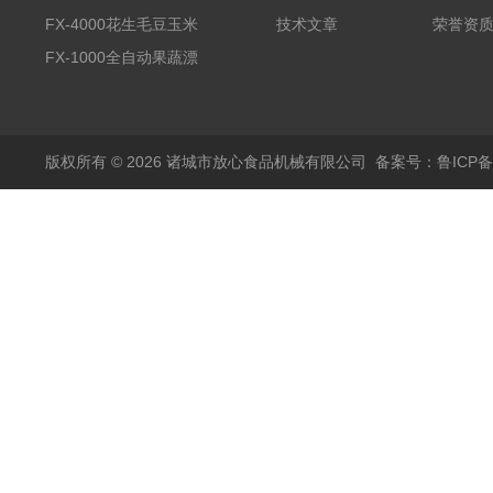
备野菜清洗机
FX-4000花生毛豆玉米
技术文章
荣誉资
蒸煮漂烫机
FX-1000全自动果蔬漂
烫机
版权所有 © 2026 诸城市放心食品机械有限公司
备案号：鲁ICP备1